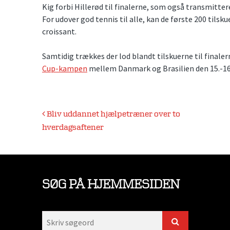
Kig forbi Hillerød til finalerne, som også transmitte
For udover god tennis til alle, kan de første 200 tilsku
croissant.
Samtidig trækkes der lod blandt tilskuerne til final
Cup-kampen
mellem Danmark og Brasilien den 15.-16
Indlægsnavigation
Bliv uddannet hjælpetræner over to
hverdagsaftener
SØG PÅ HJEMMESIDEN