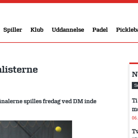
Spiller
Klub
Uddannelse
Padel
Pickleb
alisterne
N
S
Ti
inalerne spilles fredag ved DM inde
me
06
Tv