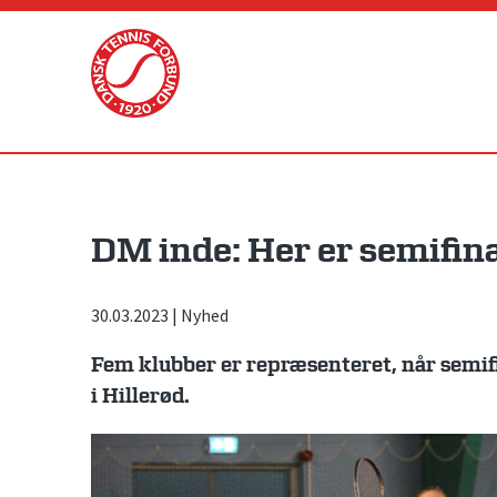
Skip
to
content
DM inde: Her er semifin
30.03.2023
|
Nyhed
Fem klubber er repræsenteret, når semif
i Hillerød.