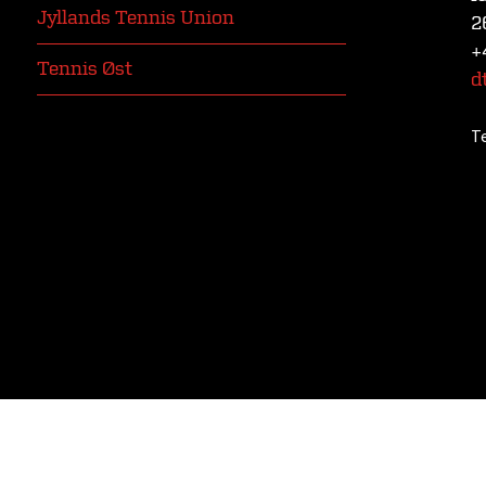
Jyllands Tennis Union
2
+
Tennis Øst
d
T