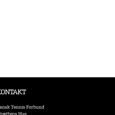
KONTAKT
ansk Tennis Forbund
drættens Hus