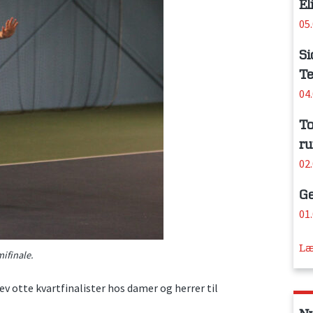
El
05
Si
Te
04
To
ru
02
Ge
01
Læ
ifinale.
ev otte kvartfinalister hos damer og herrer til