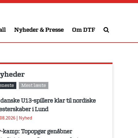
all
Nyheder & Presse
Om DTF
yheder
eneste
Mest læste
 danske U13-spillere klar til nordiske
sterskaber i Lund
.08.2026
|
Nyhed
-kamp: Topopgør genåbner