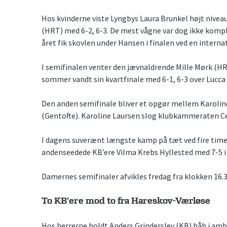
Hos kvinderne viste Lyngbys Laura Brunkel højt nivea
(HRT) med 6-2, 6-3. De mest vågne var dog ikke kompl
året fik skovlen under Hansen i finalen ved en interna
I semifinalen venter den jævnaldrende Mille Mørk (H
sommer vandt sin kvartfinale med 6-1, 6-3 over Lucca 
Den anden semifinale bliver et opgør mellem Karolin
(Gentofte). Karoline Laursen slog klubkammeraten Ceci
I dagens suverænt længste kamp på tæt ved fire time
andenseedede KB’ere Vilma Krebs Hyllested med 7-5 i
Damernes semifinaler afvikles fredag fra klokken 16.3
To KB’ere mod to fra Hareskov-Værløse
Hos herrerne holdt Anders Grinderslev (KB) håb i ambi