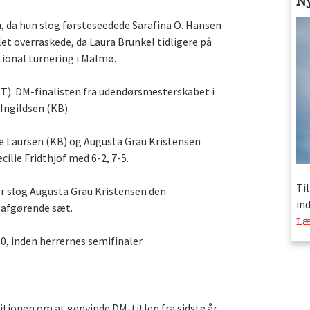
N
u, da hun slog førsteseedede Sarafina O. Hansen
et overraskede, da Laura Brunkel tidligere på
tional turnering i Malmø.
RT). DM-finalisten fra udendørsmesterskabet i
Ingildsen (KB).
e Laursen (KB) og Augusta Grau Kristensen
lie Fridthjof med 6-2, 7-5.
Ti
r slog Augusta Grau Kristensen den
in
 afgørende sæt.
Læ
0, inden herrernes semifinaler.
tionen om at genvinde DM-titlen fra sidste år.