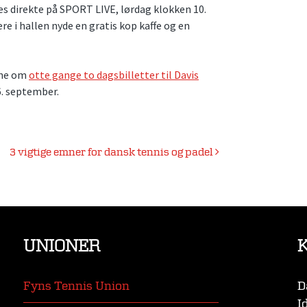
res direkte på SPORT LIVE, lørdag klokken 10.
ere i hallen nyde en gratis kop kaffe og en
erne om
otte gange to dagsbilletter til Davis
. september.
3 vigtige emner for dansk tennis og padel
UNIONER
Fyns Tennis Union
D
I