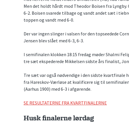
Men det holdt hårdt mod Theodor Boisen fra Lyngby. G
6-2. Boisen svarede tilbage og vandt andet sæt i tiebr
toppen og vandt med 6-0.
Der var ingen slinger i valsen for den topseedede Cor
Jensen blev slået med 6-3, 6-3.
I semifinalen klokken 18:15 fredag møder Shalmi Feli
tre sæt ekspederede Mikkelsen sidste års finalist, Jo
Tre sæt var også nødvendige i den sidste kvartfinale h
fra Hareskov-Værløse at kvalificere sig til semifinale
(Aarhus 1900) med 6-3 i afgørende.
SE RESULTATERNE FRA KVARTFINALERNE
Husk finalerne lørdag