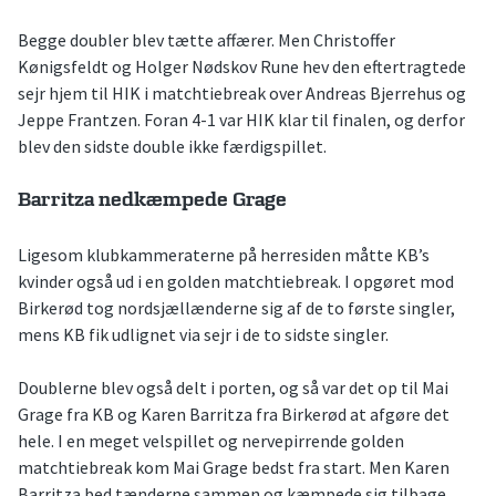
Begge doubler blev tætte affærer. Men Christoffer
Kønigsfeldt og Holger Nødskov Rune hev den eftertragtede
sejr hjem til HIK i matchtiebreak over Andreas Bjerrehus og
Jeppe Frantzen. Foran 4-1 var HIK klar til finalen, og derfor
blev den sidste double ikke færdigspillet.
Barritza nedkæmpede Grage
Ligesom klubkammeraterne på herresiden måtte KB’s
kvinder også ud i en golden matchtiebreak. I opgøret mod
Birkerød tog nordsjællænderne sig af de to første singler,
mens KB fik udlignet via sejr i de to sidste singler.
Doublerne blev også delt i porten, og så var det op til Mai
Grage fra KB og Karen Barritza fra Birkerød at afgøre det
hele. I en meget velspillet og nervepirrende golden
matchtiebreak kom Mai Grage bedst fra start. Men Karen
Barritza bed tænderne sammen og kæmpede sig tilbage.