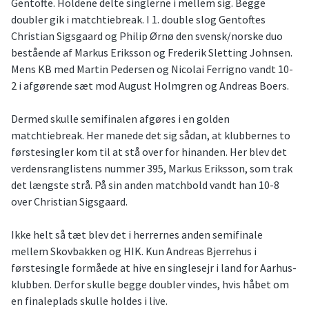
Gentofte. Holdene delte singlerne i mellem sig. Begge
doubler gik i matchtiebreak. I 1. double slog Gentoftes
Christian Sigsgaard og Philip Ørnø den svensk/norske duo
bestående af Markus Eriksson og Frederik Sletting Johnsen.
Mens KB med Martin Pedersen og Nicolai Ferrigno vandt 10-
2 i afgørende sæt mod August Holmgren og Andreas Boers.
Dermed skulle semifinalen afgøres i en golden
matchtiebreak. Her manede det sig sådan, at klubbernes to
førstesingler kom til at stå over for hinanden. Her blev det
verdensranglistens nummer 395, Markus Eriksson, som trak
det længste strå. På sin anden matchbold vandt han 10-8
over Christian Sigsgaard.
Ikke helt så tæt blev det i herrernes anden semifinale
mellem Skovbakken og HIK. Kun Andreas Bjerrehus i
førstesingle formåede at hive en singlesejr i land for Aarhus-
klubben. Derfor skulle begge doubler vindes, hvis håbet om
en finaleplads skulle holdes i live.