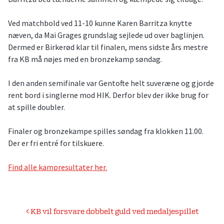
Ved matchbold ved 11-10 kunne Karen Barritza knytte
næven, da Mai Grages grundslag sejlede ud over baglinjen.
Dermed er Birkerød klar til finalen, mens sidste års mestre
fra KB må nøjes med en bronzekamp søndag.
I den anden semifinale var Gentofte helt suveræne og gjorde
rent bord i singlerne mod HIK. Derfor blev der ikke brug for
at spille doubler.
Finaler og bronzekampe spilles søndag fra klokken 11.00.
Der er fri entré for tilskuere.
Find alle kampresultater her.
Indlægsnavigation
KB vil forsvare dobbelt guld ved medaljespillet