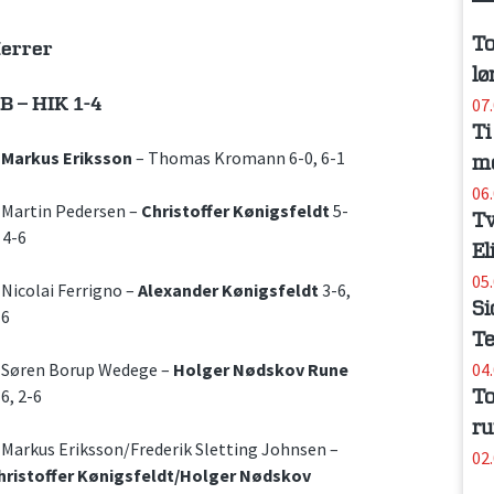
To
errer
lø
B – HIK 1-4
07
Ti
.
Markus Eriksson
– Thomas Kromann 6-0, 6-1
me
06
. Martin Pedersen –
Christoffer Kønigsfeldt
5-
Tv
 4-6
El
05
. Nicolai Ferrigno –
Alexander Kønigsfeldt
3-6,
Si
-6
Te
. Søren Borup Wedege –
Holger Nødskov Rune
04
6, 2-6
To
ru
. Markus Eriksson/Frederik Sletting Johnsen –
02
hristoffer Kønigsfeldt/Holger Nødskov