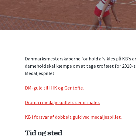
Danmarksmesterskaberne for hold afvikles på KB’s anl
damehold skal kæmpe om at tage trofæet for 2018-sæso
Medaljespillet.
DM-guld til HIK og Gentofte.
Drama i medaljespillets semifinaler.
KB i forsvar af dobbelt guld ved medaljespillet.
Tid og sted