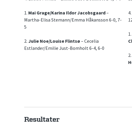
1.
Mai Grage/Karina Ildor Jacobsgaard
–
4
Martha-Elisa Stemann/Emma Håkansson 6-0, 7-
1
5
1
2.
Julie Noe/Louise Flintsø
– Cecelia
C
Estlander/Emilie Just-Bomholt 6-4, 6-0
2
H
Resultater