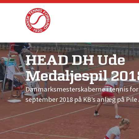
Skip
to
content
HEAD DH Ude
Medaljespil 201
Danmarksmesterskaberne i tennis for 
september 2018 på KB’s anlæg på Pile A