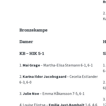
R
2
K
Bronzekampe
Damer
H
KB – HIK 5-1
S
1.
Mai Grage
– Martha-Elisa Stemann 6-1, 6-1
1
6
2.
Karina Ildor Jacobsgaard
– Cecelia Estlander
6-3, 6-0
2
6(
3.
Julie Noe
– Emma Håkansson 7-5, 6-1
3
4. Louise Flintsø –
Emilie Just-Bomholt
1-6, 4-6
1