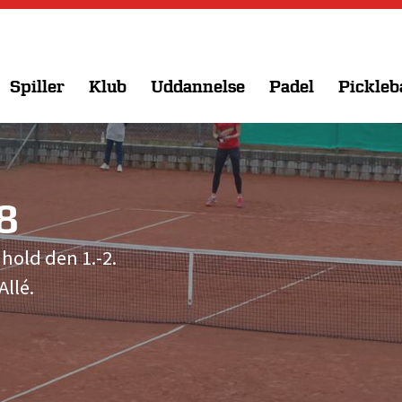
Spiller
Klub
Uddannelse
Padel
Pickleb
8
hold den 1.-2.
llé.