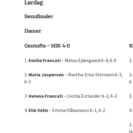
Lørdag
Semifinaler
Damer
Gentofte – HIK 4-0
K
1.
Emilie Francati
– Malou Ejdesgaard 6-4, 6-0
1
2.
Maria Jespersen
– Martha-Elisa Stemann 6-3,
2
6-3
6
3.
Helena Francati
– Cecilia Estlander 6-2, 6-2
3
4.
Elin Velin
– Emma Håkansson 6-1, 6-2
4
1
H