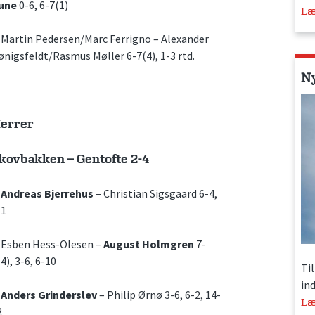
une
0-6, 6-7(1)
Læ
. Martin Pedersen/Marc Ferrigno – Alexander
ønigsfeldt/Rasmus Møller 6-7(4), 1-3 rtd.
N
errer
kovbakken – Gentofte 2-4
.
Andreas Bjerrehus
– Christian Sigsgaard 6-4,
-1
. Esben Hess-Olesen –
August Holmgren
7-
4), 3-6, 6-10
Ti
in
.
Anders Grinderslev
– Philip Ørnø 3-6, 6-2, 14-
Læ
2