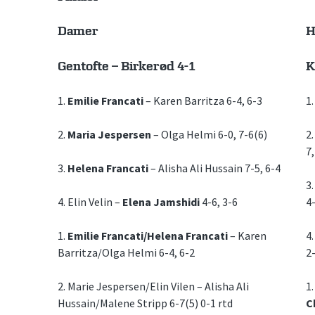
Damer
H
Gentofte – Birkerød 4-1
K
1.
Emilie Francati
– Karen Barritza 6-4, 6-3
1
2.
Maria Jespersen
– Olga Helmi 6-0, 7-6(6)
2
7,
3.
Helena Francati
– Alisha Ali Hussain 7-5, 6-4
3
4. Elin Velin –
Elena Jamshidi
4-6, 3-6
4
1.
Emilie Francati/Helena Francati
– Karen
4
Barritza/Olga Helmi 6-4, 6-2
2-
2. Marie Jespersen/Elin Vilen – Alisha Ali
1
Hussain/Malene Stripp 6-7(5) 0-1 rtd
C