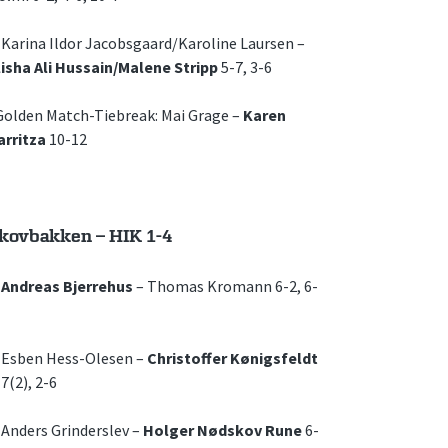
. Karina Ildor Jacobsgaard/Karoline Laursen –
lisha Ali Hussain/Malene Stripp
5-7, 3-6
Golden Match-Tiebreak: Mai Grage –
Karen
arritza
10-12
kovbakken – HIK 1-4
.
Andreas Bjerrehus
– Thomas Kromann 6-2, 6-
. Esben Hess-Olesen –
Christoffer Kønigsfeldt
7(2), 2-6
. Anders Grinderslev –
Holger Nødskov Rune
6-