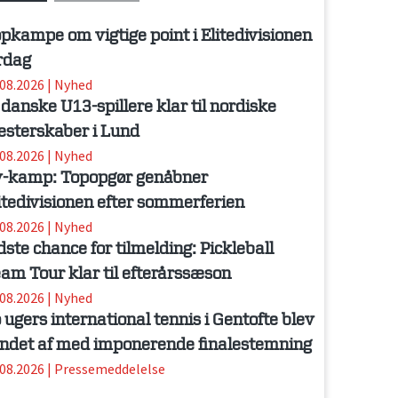
pkampe om vigtige point i Elitedivisionen
rdag
.08.2026
|
Nyhed
 danske U13-spillere klar til nordiske
sterskaber i Lund
.08.2026
|
Nyhed
-kamp: Topopgør genåbner
itedivisionen efter sommerferien
.08.2026
|
Nyhed
dste chance for tilmelding: Pickleball
am Tour klar til efterårssæson
.08.2026
|
Nyhed
 ugers international tennis i Gentofte blev
ndet af med imponerende finalestemning
.08.2026
|
Pressemeddelelse