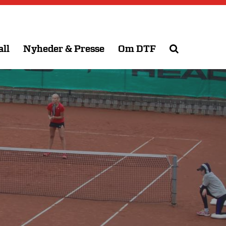
all
Nyheder & Presse
Om DTF