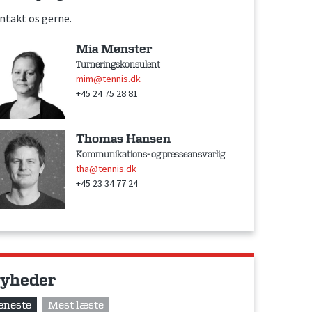
ntakt os gerne.
Mia Mønster
Turneringskonsulent
mim@tennis.dk
+45 24 75 28 81
Thomas Hansen
Kommunikations- og presseansvarlig
tha@tennis.dk
+45 23 34 77 24
yheder
eneste
Mest læste