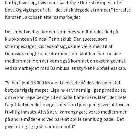
hurtig levering, hvis man skal bruge flere strømper. Intet
bøvl. Og vigtigst af alt – det er skidegode strømper,” fortalte
Karsten Jakobsen efter samarbejdet.
Det er betydelige kroner, som blev sendt direkte ind på
klubkontoen i Sindal Tennisklub. Den succes, som
strømpesalget kastede af sig, skulle være med til at
finansiere nogle af de drømme som klubben har for sine
medlemmer. Men der kom også kommet en ekstra gevinst
ved samarbejdet med Bambusa: et styrket klubfællesskab.
”Vi har tjent 16.000 kroner til os selv på de seks uger. Det
betyder rigtig meget. Lige nu er vi nemlig i gang med at se,
om vi kan rejse penge til en padelbane mere. Men i det hele
taget betyder det meget, at vi kan tjene penge ved at lave en
frivillig indsats. Altså at vi kan engagere vores medlemmer
på andre måder end ved bare at spille tennis og padel. Det
giver et rigtig godt sammenhold.”