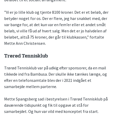
”Vi er jo lille klub og tjente 8100 kroner. Det er et beløb, der
betyder noget for os. Der er flere, jeg har snakket med, der
var bange for, at det kun var en fem’er eller et andet småt
beløb, vi ville få ud af hvert salg. Men det er jo halvdelen af
beløbet, altså 75 kroner, der går til klubkassen,” fortalte
Mette Ann Christensen.
Trørød Tennisklub
Trørød Tennisklub var på udkig efter sponsorer, da en mail
tikkede ind fra Bambusa. Der skulle ikke tænkes længe, og
efter en telefonsamtale blev der i 2021 indgået et
samarbejde mellem parterne.
Mette Spangsberg sad i bestyrelsen i Trørød Tennisklub på
daværende tidspunkt og fik til opgave at stå for
samarbejdet. Og hun var vild med konceptet fra start.