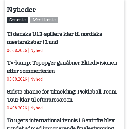
Nyheder
Seneste
Mest læste
Ti danske U13-spillere klar til nordiske
mesterskaber i Lund
06.08.2026
|
Nyhed
Tv-kamp: Topopgør genåbner Elitedivisionen
efter sommerferien
05.08.2026
|
Nyhed
Sidste chance for tilmelding: Pickleball Team
Tour klar til efterårssæson
04.08.2026
|
Nyhed
To ugers international tennis i Gentofte blev
rundet af med imponerende finalestemning