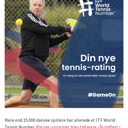
Mere end 15.000 danske spillere har allerede et ITF World
Tennis Number.
Rating-systemet blev tidligere i år indført i