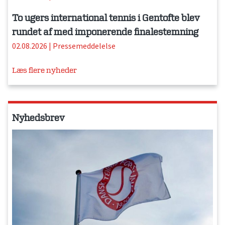
To ugers international tennis i Gentofte blev
rundet af med imponerende finalestemning
02.08.2026
|
Pressemeddelelse
Læs flere nyheder
Nyhedsbrev