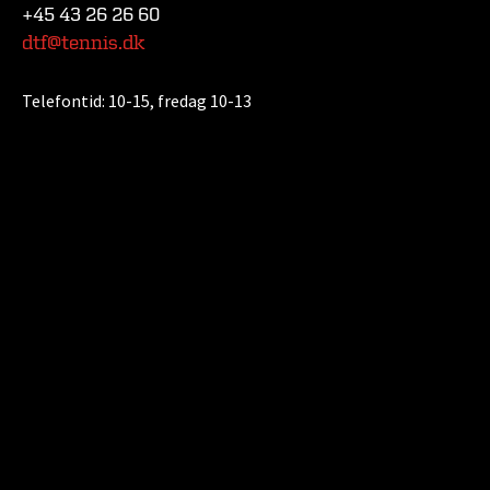
+45 43 26 26 60
dtf@tennis.dk
Telefontid:
10-15, fredag 10-13