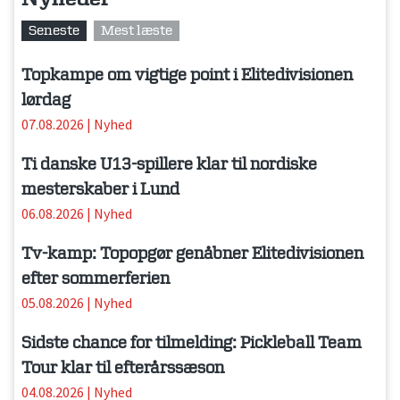
Seneste
Mest læste
Topkampe om vigtige point i Elitedivisionen
lørdag
07.08.2026
|
Nyhed
Ti danske U13-spillere klar til nordiske
mesterskaber i Lund
06.08.2026
|
Nyhed
Tv-kamp: Topopgør genåbner Elitedivisionen
efter sommerferien
05.08.2026
|
Nyhed
Sidste chance for tilmelding: Pickleball Team
Tour klar til efterårssæson
04.08.2026
|
Nyhed