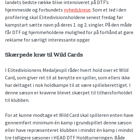
landets bedste række blive intensiveret på DTF’s
hjemmeside og forbundets
nyhedsbreve
. Som et led i den
profilering skal Elitedivisionsholdene senest fredag før
kampstart sætte navn på deres 1. og 2. singler. På den måde
får DTF og hjemmeholdene mulighed for på forhånd at gøre
reklame for særligt interessante opgør.
Skærpede krav til Wild Cards
I Elitedivisionens Medaljespil råder hvert hold over et Wild
Card, som giver ret til at benytte en spiller, som ellers ikke
har deltaget i nok holdkampe til at være spilleberettiget. I
denne sæson er kravene blevet skærpet til tilhørsforholdet
til klubben.
For at kunne modtage et Wild Card skal spilleren enten have
gennemført minimum én kamp i grundspillet denne sæson
eller have repræsenteret klubben i mindst én kamp i mindst
tre tidligere sæsoner i HEAD DTF Holdturneringen. Både