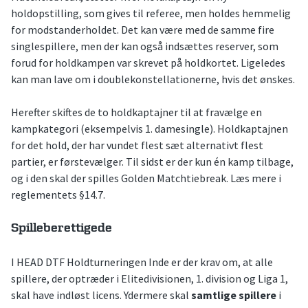
holdopstilling, som gives til referee, men holdes hemmelig
for modstanderholdet. Det kan være med de samme fire
singlespillere, men der kan også indsættes reserver, som
forud for holdkampen var skrevet på holdkortet. Ligeledes
kan man lave om i doublekonstellationerne, hvis det ønskes.
Herefter skiftes de to holdkaptajner til at fravælge en
kampkategori (eksempelvis 1. damesingle). Holdkaptajnen
for det hold, der har vundet flest sæt alternativt flest
partier, er førstevælger. Til sidst er der kun én kamp tilbage,
og i den skal der spilles Golden Matchtiebreak. Læs mere i
reglementets §14.7.
Spilleberettigede
I HEAD DTF Holdturneringen Inde er der krav om, at alle
spillere, der optræder i Elitedivisionen, 1. division og Liga 1,
skal have indløst licens. Ydermere skal
samtlige spillere
i