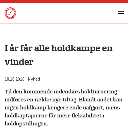
Skip
to
content
I år får alle holdkampe en
vinder
18.10.2018
|
Nyhed
Til den kommende indendørs holdturnering
indføres en række nye tiltag. Blandt andet kan
ingen holdkamp længere ende uafgjort, mens
holdkaptajnerne får mere fleksibilitet i
holdopstillingen.