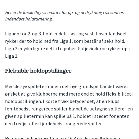
Her er de forskellige scenarier for op- og nedrykning i sæsonens
indendørs holdturnering.
Ligaen for 2. og 3. hold er delt i øst og vest. I hver landsdel
rykker der to hold ned fra Liga 1, som består af seks hold.
Liga 2 er yderligere delt i to puljer. Puljevinderne rykker op i
Liga 1.
Fleksible holdopstillinger
Med de syv spilleterminer i det nye grundspil har det været
ønsket at give klubberne med mere end ét hold fleksibilitet i
holdopstillingen. I korte træk betyder det, at en klubs
femtebedst rangerede spiller blandt de udtagne spillere i en
given spilletermin kan spille på 1. holdet i stedet for enten
den tredje- eller fjerdebedst rangerede spiller.
Reglerne er beskrevet nøje i §16.3 og det medfølgende