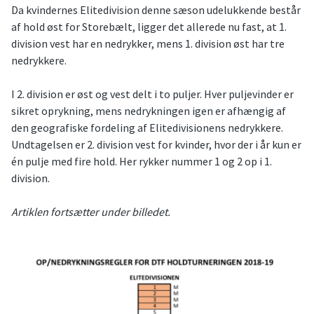
Da kvindernes Elitedivision denne sæson udelukkende består
af hold øst for Storebælt, ligger det allerede nu fast, at 1.
division vest har en nedrykker, mens 1. division øst har tre
nedrykkere.
I 2. division er øst og vest delt i to puljer. Hver puljevinder er
sikret oprykning, mens nedrykningen igen er afhængig af
den geografiske fordeling af Elitedivisionens nedrykkere.
Undtagelsen er 2. division vest for kvinder, hvor der i år kun er
én pulje med fire hold. Her rykker nummer 1 og 2 op i 1.
division.
Artiklen fortsætter under billedet.