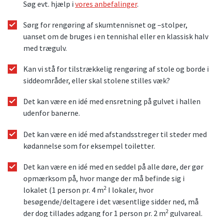
Søg evt. hjælp i
vores anbefalinger
.
Sørg for rengøring af skumtennisnet og –stolper,
uanset om de bruges i en tennishal eller en klassisk halv
med trægulv.
Kan vi stå for tilstrækkelig rengøring af stole og borde i
siddeområder, eller skal stolene stilles væk?
Det kan være en idé med ensretning på gulvet i hallen
udenfor banerne.
Det kan være en idé med afstandsstreger til steder med
kødannelse som for eksempel toiletter.
Det kan være en idé med en seddel på alle døre, der gør
opmærksom på, hvor mange der må befinde sig i
2
lokalet (1 person pr. 4 m
I lokaler, hvor
besøgende/deltagere i det væsentlige sidder ned, må
2
der dog tillades adgang for 1 person pr. 2 m
gulvareal.