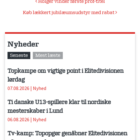
Indlægsnavigation
Holger vinder første prof-titel
Køb lækkert jubilæumsudstyr med rabat
Nyheder
Seneste
Mest læste
Topkampe om vigtige point i Elitedivisionen
lørdag
07.08.2026
|
Nyhed
Ti danske U13-spillere klar til nordiske
mesterskaber i Lund
06.08.2026
|
Nyhed
Tv-kamp: Topopgør genåbner Elitedivisionen