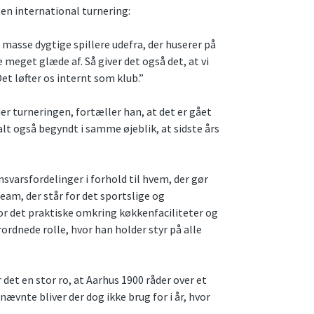
 en international turnering:
masse dygtige spillere udefra, der huserer på
 meget glæde af. Så giver det også det, at vi
 Det løfter os internt som klub.”
r turneringen, fortæller han, at det er gået
lt også begyndt i samme øjeblik, at sidste års
nsvarsfordelinger i forhold til hvem, der gør
 team, der står for det sportslige og
for det praktiske omkring køkkenfaciliteter og
ordnede rolle, hvor han holder styr på alle
et en stor ro, at Aarhus 1900 råder over et
vnte bliver der dog ikke brug for i år, hvor