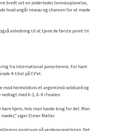
ere bredt set en anderledes tennisoplevelse,
 Både hvad angår niveau og chancen for at møde
gså anledning til at tjene de første point til
ring fra international juniortennis. For ham
rade 4-titel på CV’et.
unde mod henholdsvis et argentinsk wildcard og
 nedlagt med 6-1, 6-4 i finalen.
 køre hjem, hvis man havde brug for det. Man
møder,” siger Elmer Møller.
pillerens pointsum på verdensranglisten. Det