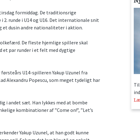
N
tirsdag formiddag. De traditionsrige
 2. runde i U14 og U16. Det internationale snit
g et dusin andre nationaliteter i aktion.
lkefærd. De fleste hjemlige spillere skal
d et par runder i et felt med dygtige
r førsteårs U14-spilleren Yakup Uzunel fra
lad Alexandru Popescu, som meget tydeligt har
Ti
in
Læ
g i andet sæt. Han lykkes med at bombe
kelige kombinationer af ”Come on!”, ”Let’s
 erkender Yakup Uzunel, at han godt kunne
ns spil. Selvom det kun blev til en enkelt