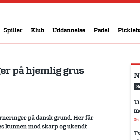
Spiller
Klub
Uddannelse
Padel
Pickleb
er på hjemlig grus
N
S
Ti
me
urneringer på dansk grund. Her får
06
eres kunnen mod skarp og ukendt
Tv