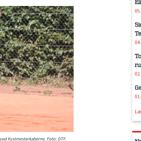
El
05
Si
Te
04
To
ru
02
Ge
01
Læ
 ved Kystmesterkaberne. Foto: DTF.