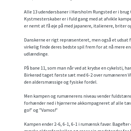
Alle 13 udendørsbaner i Hørsholm Rungsted er i brug 
Kystmesterskaber er i fuld gang med at afvikle kampe i
er nemt at få øje på med japanere, italienere, briter o
Danskerne er rigt repræsenteret, men også et udsat fo
virkelig finde deres bedste spil frem for at nå mere en
udlændinge.
På bane 11, som man når ved at krydse en cykelsti, ha
Birkerød taget første sæt med 6-2 over rumæneren V
den aldersmæssige og fysiske fordel.
Men kampen og rumænerens niveau vender fuldstændi
forhænder ned i hjørnerne akkompagneret af alle tæn
go!” og ”Vamos!”
Kampen ender 2-6, 6-1, 6-1 i rumænsk favør. Bagefter
mærke aldersforskellen og roser sin modstander for ha