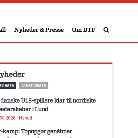
all
Nyheder & Presse
Om DTF
yheder
eneste
Mest læste
 danske U13-spillere klar til nordiske
sterskaber i Lund
.08.2026
|
Nyhed
-kamp: Topopgør genåbner