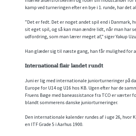
kamp ved turneringen efter en bye i 1. runde, har det 
”Det er fedt. Det er noget andet spil end i Danmark, h
sit eget spil, og så kan man ændre lidt, når man har se
udfordring, som man lærer meget af,” siger Yakup Uzu
Han glæder sig til næste gang, han får mulighed for at
International flair landet rundt
Juni er lig med internationale juniorturneringer på d
Europe for U14 og U16 hos KB. Ugen efter har de sam
Fruens Bøge med baneassistance fra TCO er værter for
blandt sommerens danske juniorturneringer.
Den internationale kalender rundes af i uge 26, hvor
en ITF Grade 5 i Aarhus 1900.