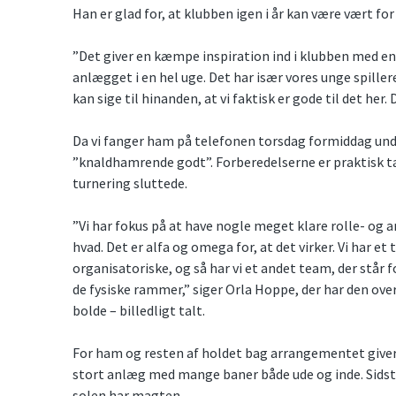
Han er glad for, at klubben igen i år kan være vært for
”Det giver en kæmpe inspiration ind i klubben med en 
anlægget i en hel uge. Det har især vores unge spillere
kan sige til hinanden, at vi faktisk er gode til det her.
Da vi fanger ham på telefonen torsdag formiddag unde
”knaldhamrende godt”. Forberedelserne er praktisk ta
turnering sluttede.
”Vi har fokus på at have nogle meget klare rolle- og a
hvad. Det er alfa og omega for, at det virker. Vi har et
organisatoriske, og så har vi et andet team, der står 
de fysiske rammer,” siger Orla Hoppe, der har den over
bolde – billedligt talt.
For ham og resten af holdet bag arrangementet giver d
stort anlæg med mange baner både ude og inde. Sidstnæ
solen har magten.