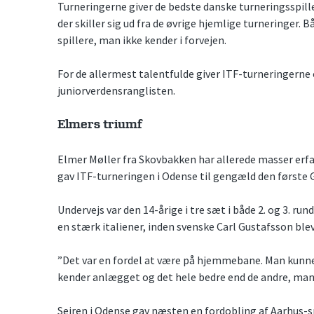
Turneringerne giver de bedste danske turneringsspill
der skiller sig ud fra de øvrige hjemlige turneringer.
spillere, man ikke kender i forvejen.
For de allermest talentfulde giver ITF-turneringerne o
juniorverdensranglisten.
Elmers triumf
Elmer Møller fra Skovbakken har allerede masser erfa
gav ITF-turneringen i Odense til gengæld den første G
Undervejs var den 14-årige i tre sæt i både 2. og 3. r
en stærk italiener, inden svenske Carl Gustafsson blev
”Det var en fordel at være på hjemmebane. Man kunne
kender anlægget og det hele bedre end de andre, man 
Sejren i Odense gav næsten en fordobling af Aarhus-s