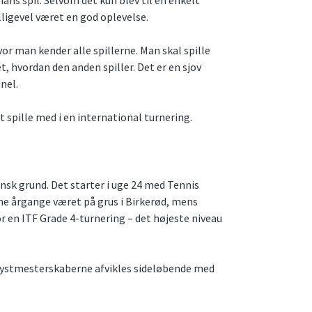
alligevel været en god oplevelse.
vor man kender alle spillerne. Man skal spille
t, hvordan den anden spiller. Det er en sjov
nel.
 spille med i en international turnering.
ansk grund. Det starter i uge 24 med Tennis
me årgange været på grus i Birkerød, mens
 en ITF Grade 4-turnering – det højeste niveau
 Kystmesterskaberne afvikles sideløbende med