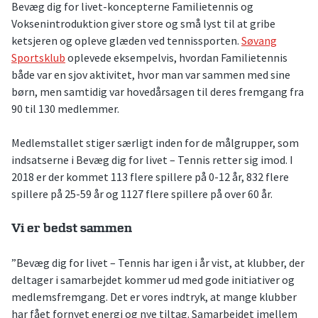
Bevæg dig for livet-koncepterne Familietennis og
Voksenintroduktion giver store og små lyst til at gribe
ketsjeren og opleve glæden ved tennissporten.
Søvang
Sportsklub
oplevede eksempelvis, hvordan Familietennis
både var en sjov aktivitet, hvor man var sammen med sine
børn, men samtidig var hovedårsagen til deres fremgang fra
90 til 130 medlemmer.
Medlemstallet stiger særligt inden for de målgrupper, som
indsatserne i Bevæg dig for livet – Tennis retter sig imod. I
2018 er der kommet 113 flere spillere på 0-12 år, 832 flere
spillere på 25-59 år og 1127 flere spillere på over 60 år.
Vi er bedst sammen
”Bevæg dig for livet – Tennis har igen i år vist, at klubber, der
deltager i samarbejdet kommer ud med gode initiativer og
medlemsfremgang. Det er vores indtryk, at mange klubber
har fået fornyet energi og nye tiltag. Samarbejdet imellem