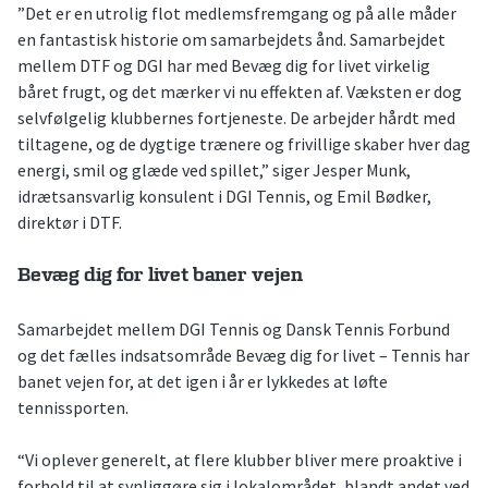
”Det er en utrolig flot medlemsfremgang og på alle måder
en fantastisk historie om samarbejdets ånd. Samarbejdet
mellem DTF og DGI har med Bevæg dig for livet virkelig
båret frugt, og det mærker vi nu effekten af. Væksten er dog
selvfølgelig klubbernes fortjeneste. De arbejder hårdt med
tiltagene, og de dygtige trænere og frivillige skaber hver dag
energi, smil og glæde ved spillet,” siger Jesper Munk,
idrætsansvarlig konsulent i DGI Tennis, og Emil Bødker,
direktør i DTF.
Bevæg dig for livet baner vejen
Samarbejdet mellem DGI Tennis og Dansk Tennis Forbund
og det fælles indsatsområde Bevæg dig for livet – Tennis har
banet vejen for, at det igen i år er lykkedes at løfte
tennissporten.
“Vi oplever generelt, at flere klubber bliver mere proaktive i
forhold til at synliggøre sig i lokalområdet, blandt andet ved