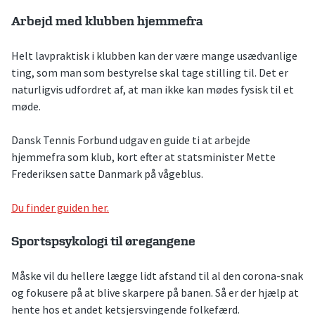
Arbejd med klubben hjemmefra
Helt lavpraktisk i klubben kan der være mange usædvanlige
ting, som man som bestyrelse skal tage stilling til. Det er
naturligvis udfordret af, at man ikke kan mødes fysisk til et
møde.
Dansk Tennis Forbund udgav en guide ti at arbejde
hjemmefra som klub, kort efter at statsminister Mette
Frederiksen satte Danmark på vågeblus.
Du finder guiden her.
Sportspsykologi til øregangene
Måske vil du hellere lægge lidt afstand til al den corona-snak
og fokusere på at blive skarpere på banen. Så er der hjælp at
hente hos et andet ketsjersvingende folkefærd.