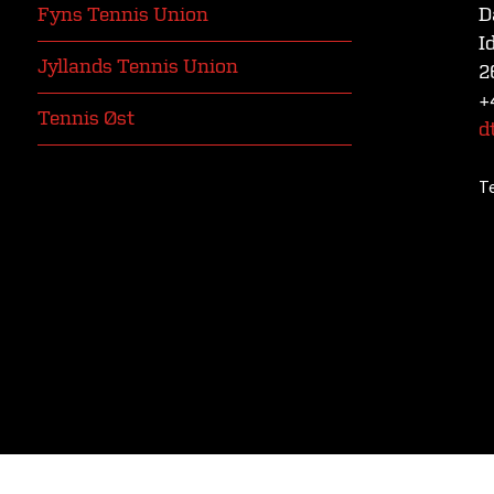
Fyns Tennis Union
D
I
Jyllands Tennis Union
2
+
Tennis Øst
d
T