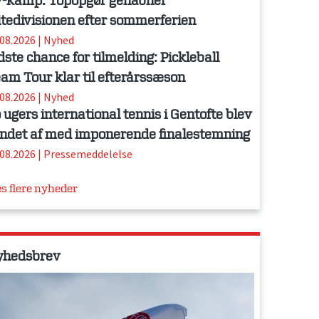
-kamp: Topopgør genåbner
itedivisionen efter sommerferien
.08.2026
|
Nyhed
dste chance for tilmelding: Pickleball
am Tour klar til efterårssæson
.08.2026
|
Nyhed
 ugers international tennis i Gentofte blev
ndet af med imponerende finalestemning
.08.2026
|
Pressemeddelelse
s flere nyheder
yhedsbrev