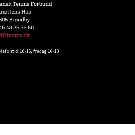
ansk Tennis Forbund
drættens Hus
605 Brøndby
45 43 26 26 60
tf@tennis.dk
elefontid:
10-15, fredag 10-13