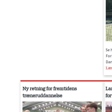
Se 
For
Dan
Læ
Ny retning for fremtidens
La
træneruddannelse
for