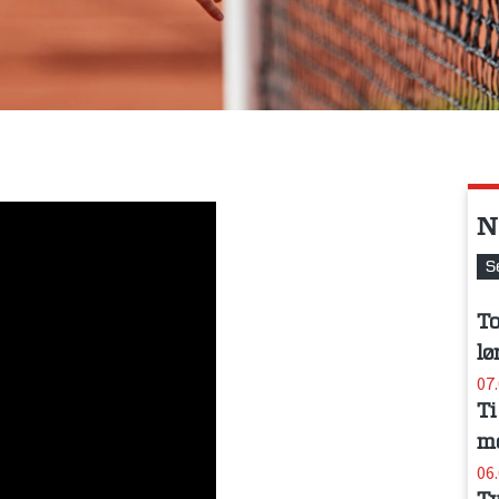
N
S
To
lø
07
Ti
me
06