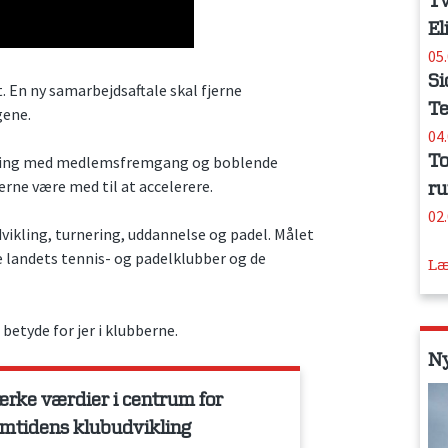
Tv
El
05
Si
 En ny samarbejdsaftale skal fjerne
Te
gene.
04
To
vikling med medlemsfremgang og boblende
gerne være med til at accelerere.
ru
02
vikling, turnering, uddannelse og padel. Målet
e landets tennis- og padelklubber og de
Læ
betyde for jer i klubberne.
N
ærke værdier i centrum for
emtidens klubudvikling