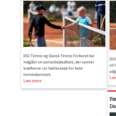
DGI Tennis og Dansk Tennis Forbund har
DGI
indgået en samarbejdsaftale, der samler
vil
kræfterne i et fællesskab for hele
udg
tennisdanmark.
Læ
Læs mere
Fæ
Da