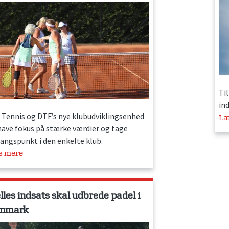
Ti
in
 Tennis og DTF’s nye klubudviklingsenhed
Læ
 have fokus på stærke værdier og tage
angspunkt i den enkelte klub.
s mere
lles indsats skal udbrede padel i
nmark