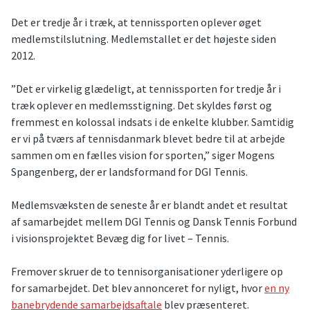
Det er tredje år i træk, at tennissporten oplever øget
medlemstilslutning. Medlemstallet er det højeste siden
2012.
”Det er virkelig glædeligt, at tennissporten for tredje år i
træk oplever en medlemsstigning. Det skyldes først og
fremmest en kolossal indsats i de enkelte klubber. Samtidig
er vi på tværs af tennisdanmark blevet bedre til at arbejde
sammen om en fælles vision for sporten,” siger Mogens
Spangenberg, der er landsformand for DGI Tennis.
Medlemsvæksten de seneste år er blandt andet et resultat
af samarbejdet mellem DGI Tennis og Dansk Tennis Forbund
i visionsprojektet Bevæg dig for livet – Tennis.
Fremover skruer de to tennisorganisationer yderligere op
for samarbejdet. Det blev annonceret for nyligt, hvor
en ny
banebrydende samarbejdsaftale
blev præsenteret.