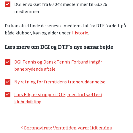
DGI er vokset fra 60.048 medlemmer til 63.226
medlemmer
Du kan altid finde de seneste medlemstal fra DTF fordelt på
både klubber, køn og alder under
Historie
.
Læs mere om DGI og DTF’s nye samarbejde
DGI Tennis og Dansk Tennis Forbund indgår
banebrydende aftale
Ny retning for fremtidens træneruddannelse
Lars Elkjær stopper i DTF, men fortsætter i
klubudvikling
Indlægsnavigation
Coronavirus: Ventetiden varer lidt endnu