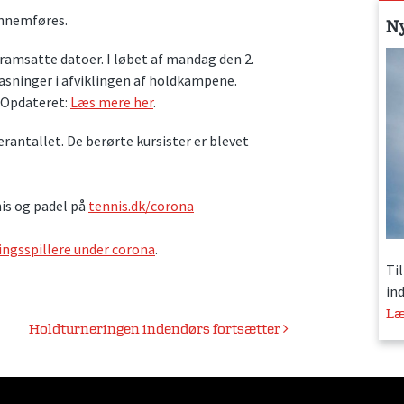
ennemføres.
N
amsatte datoer. I løbet af mandag den 2.
asninger i afviklingen af holdkampene.
. Opdateret:
Læs mere her
.
antallet. De berørte kursister er blevet
nis og padel på
tennis.dk/corona
ingsspillere under corona
.
Ti
in
Læ
Holdturneringen indendørs fortsætter