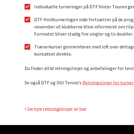
Individuelle turneringer på DTF Vinter Touren g
DTF Holdturneringen inde fortsætter på de progr
november vil klubberne blive informeret om tilp
Formatet bliver stadig fire singler og to doubler
Trænerkurser gennemføres med loft over deltager
kontaktet direkte.
Du finder altid retningslinjer og anbefalinger for ten
Se også DTF og DGI Tennis’s
Retningslinjer for turner
Indlægsnavigation
De nye retningslinjer er her