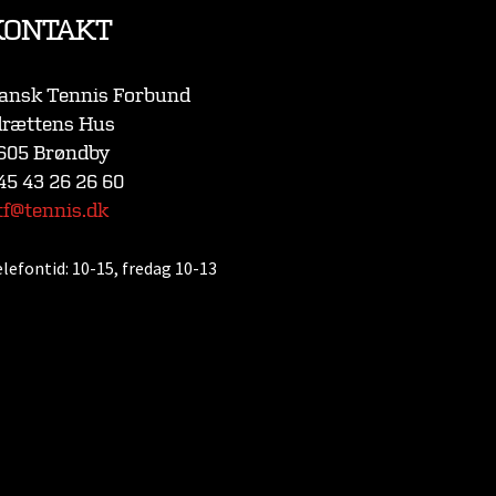
KONTAKT
ansk Tennis Forbund
drættens Hus
605 Brøndby
45 43 26 26 60
tf@tennis.dk
elefontid:
10-15, fredag 10-13