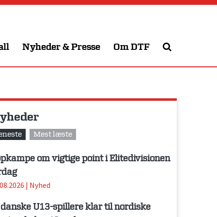
all
Nyheder & Presse
Om DTF
yheder
eneste
Mest læste
pkampe om vigtige point i Elitedivisionen
rdag
.08.2026
|
Nyhed
 danske U13-spillere klar til nordiske