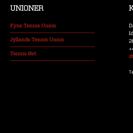
UNIONER
Fyns Tennis Union
D
I
Jyllands Tennis Union
2
+
Tennis Øst
d
T