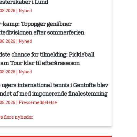
sterskaber i Lund
.08.2026
|
Nyhed
-kamp: Topopgør genåbner
itedivisionen efter sommerferien
.08.2026
|
Nyhed
dste chance for tilmelding: Pickleball
am Tour klar til efterårssæson
.08.2026
|
Nyhed
 ugers international tennis i Gentofte blev
ndet af med imponerende finalestemning
.08.2026
|
Pressemeddelelse
s flere nyheder