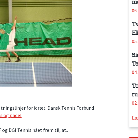
me
06
Tv
El
05
Si
Te
04
To
ru
02
etningslinjer for idræt. Dansk Tennis Forbund
s og padel
.
Læ
og DGI Tennis nået frem til, at..