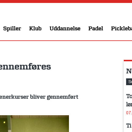
Spiller
Klub
Uddannelse
Padel
Pickleb
gennemføres
N
S
To
ænerkurser bliver gennemført
lø
07
Ti