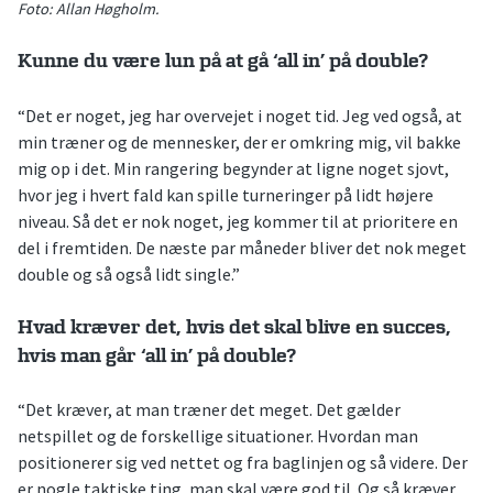
Foto: Allan Høgholm.
Kunne du være lun på at gå ‘all in’ på double?
“Det er noget, jeg har overvejet i noget tid. Jeg ved også, at
min træner og de mennesker, der er omkring mig, vil bakke
mig op i det. Min rangering begynder at ligne noget sjovt,
hvor jeg i hvert fald kan spille turneringer på lidt højere
niveau. Så det er nok noget, jeg kommer til at prioritere en
del i fremtiden. De næste par måneder bliver det nok meget
double og så også lidt single.”
Hvad kræver det, hvis det skal blive en succes,
hvis man går ‘all in’ på double?
“Det kræver, at man træner det meget. Det gælder
netspillet og de forskellige situationer. Hvordan man
positionerer sig ved nettet og fra baglinjen og så videre. Der
er nogle taktiske ting, man skal være god til. Og så kræver