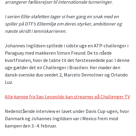
arrangerer fællesrejser til internationale turneringer.
I serien Elite-stafetten tager vi hver gang en snak med en
spiller på DTF’s Elitemiljø om deres styrker, ambitioner og
næste skridt i tenniskarrieren.
Johannes Ingildsen spillede i sidste uge en ATP-challenger i
Paraguay med makkeren Simon Freund. De to nåede
kvartfinalen, hvor de tabte til det førsteseedede par. I denne
uge gælder det en Challenger i Brasilien. Her møder den
dansk-svenske duo seedet 2, Marcelo Demoliner og Orlando
Luz.
Alle kampe fra Sao Leopoldo kan streames på Challenger TV
Nedenstående interview er lavet under Davis Cup-ugen, hvor
Danmark og Johannes Ingildsen var i Mexico frem mod
kampen den 3.-4. februar.