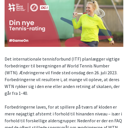
Det internationale tennisforbund (ITF) planlægger vigtige
forbedringer til beregningen af World Tennis Number
(WTN). Ændringerne vil finde sted onsdag den 26. juli 2023.
Forbedringerne vil resultere i, at mange vil opleve, at deres
WTN rykker sig i den ene eller anden retning af skalaen, der
går fra 1-40.
Forbedringerne laves, for at spillere på tværs af kloden er
mere nøjagtigt afstemt i forhold til hinanden niveau – især i
forhold til forskellige aldersgrupper. Nedenfor er der en FAQ
med de oftest stillede spørgsmål om ændringerne af WTN.