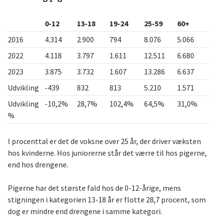
0-12
13-18
19-24
25-59
60+
2016
4.314
2.900
794
8.076
5.066
2022
4.118
3.797
1.611
12.511
6.680
2023
3.875
3.732
1.607
13.286
6.637
Udvikling
-439
832
813
5.210
1.571
Udvikling
-10,2%
28,7%
102,4%
64,5%
31,0%
%
I procenttal er det de voksne over 25 år, der driver væksten
hos kvinderne. Hos juniorerne står det værre til hos pigerne,
end hos drengene.
Pigerne har det største fald hos de 0-12-årige, mens
stigningen i kategorien 13-18 år er flotte 28,7 procent, som
dog er mindre end drengene i samme kategori.