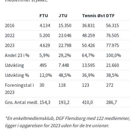
FTU
JTU
Tennis Øst
DTF
2016
4.134
15.350
36.831
56.315
2022
5.200
23.046
48.259
76.505
2023
4.629
22.798
50.426
77.975
Andel 23 i %
5,9%
29,2%
64,7%
100,0%
Udvikling
495
7.448
13.595
21.660
Udvikling %
12,0%
48,5%
36,9%
38,5%
Foreningstal i
30
118
123
272
2023
Gns. Antal medl.
154,3
193,2
410,0
286,7
*En enkeltmedlemsklub, DGF Flensborg med 122 medlemmer,
ligger i opgørelsen for 2023 uden for de tre unioner.