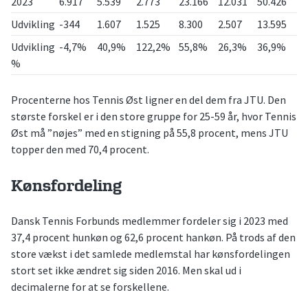
2023
6.917
5.539
2.773
23.166
12.031
50.426
Udvikling
-344
1.607
1.525
8.300
2.507
13.595
Udvikling
-4,7%
40,9%
122,2%
55,8%
26,3%
36,9%
%
Procenterne hos Tennis Øst ligner en del dem fra JTU. Den
største forskel er i den store gruppe for 25-59 år, hvor Tennis
Øst må ”nøjes” med en stigning på 55,8 procent, mens JTU
topper den med 70,4 procent.
Kønsfordeling
Dansk Tennis Forbunds medlemmer fordeler sig i 2023 med
37,4 procent hunkøn og 62,6 procent hankøn. På trods af den
store vækst i det samlede medlemstal har kønsfordelingen
stort set ikke ændret sig siden 2016. Men skal ud i
decimalerne for at se forskellene.