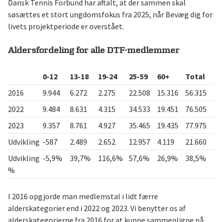
Dansk Tennis Forbund har aftalt, at der sammen skal
søsættes et stort ungdomsfokus fra 2025, når Bevæg dig for
livets projektperiode er overstået.
Aldersfordeling for alle DTF-medlemmer
0-12
13-18
19-24
25-59
60+
Total
2016
9.944
6.272
2.275
22.508
15.316
56.315
2022
9.484
8.631
4.315
34.533
19.451
76.505
2023
9.357
8.761
4.927
35.465
19.435
77.975
Udvikling
-587
2.489
2.652
12.957
4.119
21.660
Udvikling
-5,9%
39,7%
116,6%
57,6%
26,9%
38,5%
%
I 2016 opgjorde man medlemstal i lidt færre
alderskategorier end i 2022 og 2023. Vi benytter os af
alderskategorierne fra 2016 for at kunne sammenligne på