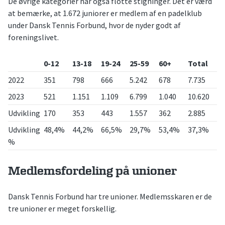
De øvrige kategorier har også flotte stigninger. Det er værd
at bemærke, at 1.672 juniorer er medlem af en padelklub
under Dansk Tennis Forbund, hvor de nyder godt af
foreningslivet.
0-12
13-18
19-24
25-59
60+
Total
2022
351
798
666
5.242
678
7.735
2023
521
1.151
1.109
6.799
1.040
10.620
Udvikling
170
353
443
1.557
362
2.885
Udvikling
48,4%
44,2%
66,5%
29,7%
53,4%
37,3%
%
Medlemsfordeling på unioner
Dansk Tennis Forbund har tre unioner. Medlemsskaren er de
tre unioner er meget forskellig.