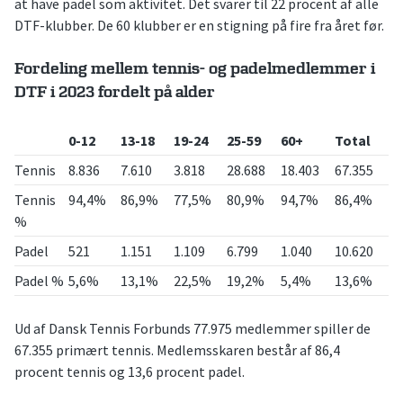
at have padel som aktivitet. Det svarer til 22 procent af alle
DTF-klubber. De 60 klubber er en stigning på fire fra året før.
Fordeling mellem tennis- og padelmedlemmer i
DTF i 2023 fordelt på alder
0-12
13-18
19-24
25-59
60+
Total
Tennis
8.836
7.610
3.818
28.688
18.403
67.355
Tennis
94,4%
86,9%
77,5%
80,9%
94,7%
86,4%
%
Padel
521
1.151
1.109
6.799
1.040
10.620
Padel %
5,6%
13,1%
22,5%
19,2%
5,4%
13,6%
Ud af Dansk Tennis Forbunds 77.975 medlemmer spiller de
67.355 primært tennis. Medlemsskaren består af 86,4
procent tennis og 13,6 procent padel.