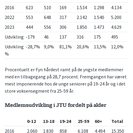
2016
623
510
169
1.534
1.298
4.134
2022
553
648
317
2.142
1.540
5.200
2023
444
556
306
1.850
1.473
4.629
Udvikling
-179
46
137
316
175
495
Udvikling
-28,7%
9,0%
81,1%
20,6%
13,5%
12,0%
%
Procentuelt er Fyn hårdest ramt på de yngste medlemmer
med en tilbagegang på 28,7 procent. Fremgangen har været
mest imponerende hos de unge seniorer på 19-24 år og i det
store voksensegment fra 25-59 år.
Medlemsudvikling i JTU fordelt på alder
0-12
13-18
19-24
25-59
60+
Total
2016
2.060
1.830
858
6.108
4.494
15.350