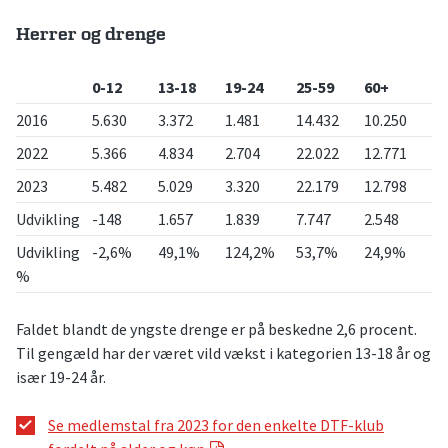
Herrer og drenge
0-12
13-18
19-24
25-59
60+
2016
5.630
3.372
1.481
14.432
10.250
2022
5.366
4.834
2.704
22.022
12.771
2023
5.482
5.029
3.320
22.179
12.798
Udvikling
-148
1.657
1.839
7.747
2.548
Udvikling
-2,6%
49,1%
124,2%
53,7%
24,9%
%
Faldet blandt de yngste drenge er på beskedne 2,6 procent.
Til gengæld har der været vild vækst i kategorien 13-18 år og
især 19-24 år.
Se medlemstal fra 2023 for den enkelte DTF-klub