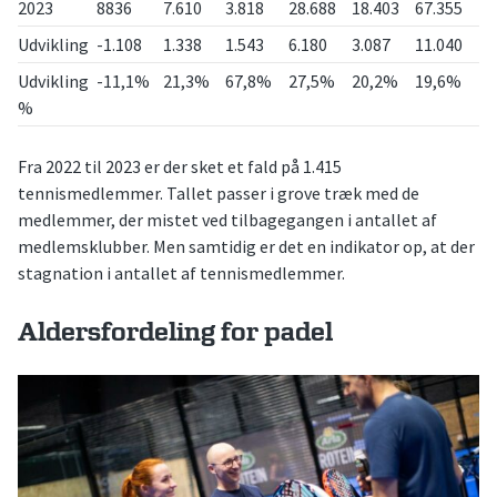
2023
8836
7.610
3.818
28.688
18.403
67.355
Udvikling
-1.108
1.338
1.543
6.180
3.087
11.040
Udvikling
-11,1%
21,3%
67,8%
27,5%
20,2%
19,6%
%
Fra 2022 til 2023 er der sket et fald på 1.415
tennismedlemmer. Tallet passer i grove træk med de
medlemmer, der mistet ved tilbagegangen i antallet af
medlemsklubber. Men samtidig er det en indikator op, at der
stagnation i antallet af tennismedlemmer.
Aldersfordeling for padel