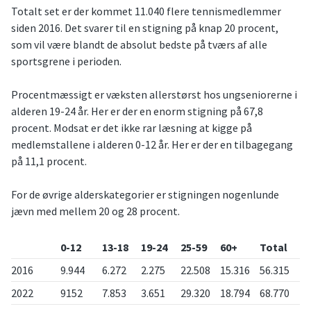
Totalt set er der kommet 11.040 flere tennismedlemmer
siden 2016. Det svarer til en stigning på knap 20 procent,
som vil være blandt de absolut bedste på tværs af alle
sportsgrene i perioden.
Procentmæssigt er væksten allerstørst hos ungseniorerne i
alderen 19-24 år. Her er der en enorm stigning på 67,8
procent. Modsat er det ikke rar læsning at kigge på
medlemstallene i alderen 0-12 år. Her er der en tilbagegang
på 11,1 procent.
For de øvrige alderskategorier er stigningen nogenlunde
jævn med mellem 20 og 28 procent.
0-12
13-18
19-24
25-59
60+
Total
2016
9.944
6.272
2.275
22.508
15.316
56.315
2022
9152
7.853
3.651
29.320
18.794
68.770