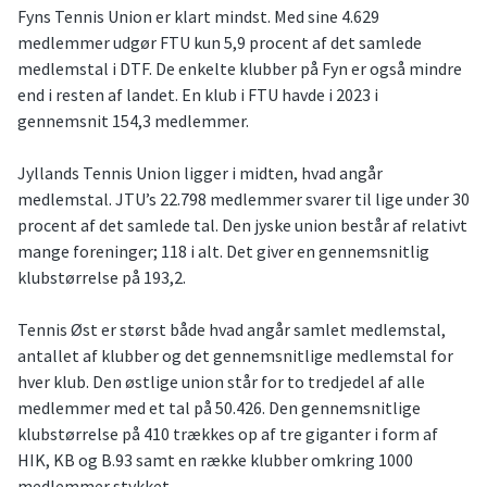
Fyns Tennis Union er klart mindst. Med sine 4.629
medlemmer udgør FTU kun 5,9 procent af det samlede
medlemstal i DTF. De enkelte klubber på Fyn er også mindre
end i resten af landet. En klub i FTU havde i 2023 i
gennemsnit 154,3 medlemmer.
Jyllands Tennis Union ligger i midten, hvad angår
medlemstal. JTU’s 22.798 medlemmer svarer til lige under 30
procent af det samlede tal. Den jyske union består af relativt
mange foreninger; 118 i alt. Det giver en gennemsnitlig
klubstørrelse på 193,2.
Tennis Øst er størst både hvad angår samlet medlemstal,
antallet af klubber og det gennemsnitlige medlemstal for
hver klub. Den østlige union står for to tredjedel af alle
medlemmer med et tal på 50.426. Den gennemsnitlige
klubstørrelse på 410 trækkes op af tre giganter i form af
HIK, KB og B.93 samt en række klubber omkring 1000
medlemmer stykket.