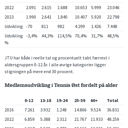
2022
2.091
2.615
1.688
10.653
5.999
23.046
2023
1.990
2.641
1.840
10.407
5.920
22.798
Udvikling
-70
811
982
4.299
1.426
7.448
Udvikling
-3,4%
44,3%
114,5%
70,4%
31,7%
48,5%
%
JTU har både i reelle tal og procentuelt tabt færrest i
aldersgruppen 0-12 år. I alle øvrige kategorier ligger
stigningen på mere end 30 procent.
Medlemsudvikling i Tennis Øst fordelt på alder
0-12
13-18
19-24
25-59
60+
Total
2016
7.261
3.932
1.248
14.866
9.524
36.831
2022
6.859
5.388
2.312
21.767
11.933
48.259