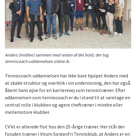
Anders (midten) sammen med resten af det hold, der tog
tenniscoach-uddannelsen sidste år.
Tenniscoach-uddannelsen har ikke bare hjulpet Anders med
at skabe struktur og overblik i sin undervisning, den har også
åbent hans øjne for en karrierevej som tennistræner. Efter
uddannelsen som tenniscoach er du i stand til at varetage en
central rolle i klubben og agere cheftræner i mindre eller
mellemstore klubber.
CV’et er allerede flot hos den 25-årige træner. Her står der
foruden træner i Virum Sorgenfri Tennisklub, at Anders er en