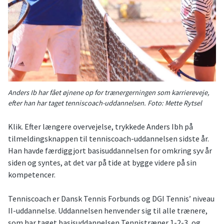
Anders Ib har fået øjnene op for trænergerningen som karriereveje,
efter han har taget tenniscoach-uddannelsen. Foto: Mette Rytsel
Klik. Efter længere overvejelse, trykkede Anders Ibh på
tilmeldingsknappen til tenniscoach-uddannelsen sidste år.
Han havde færdiggjort basisuddannelsen for omkring syv år
siden og syntes, at det var på tide at bygge videre på sin
kompetencer.
Tenniscoach er Dansk Tennis Forbunds og DGI Tennis’ niveau
II-uddannelse. Uddannelsen henvender sig til alle trænere,
som har taget basisuddannelsen Tennistræner 1-2-3, og